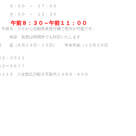
９：００ ～ １７：００
９：００ ～ １２：３０
間 午前８：３０～午前１１：００
、午前８：００から自動再来受付機で受付が可能です。
休診 急患は時間外でも対応いたします
日 盆（８月１４日・１５日） 年末年始（１２月３０日
）
３２－３５１１
３２ー５６７７
０１１５ 八女郡広川町大字新代１３８９－４０９