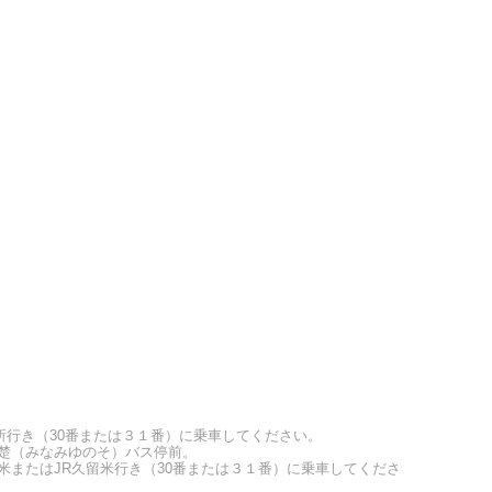
所行き（30番または３１番）に乗車してください。
ゆのそ）バス停前。
米またはJR久留米行き（30番または３１番）に乗車してくださ