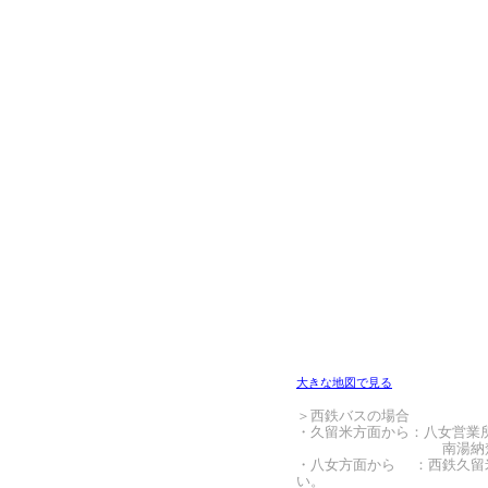
大きな地図で見る
＞西鉄バスの場合
・久留米方面から：八女営業
南湯納楚（みなみ
・八女方面から ：西鉄久留
い。