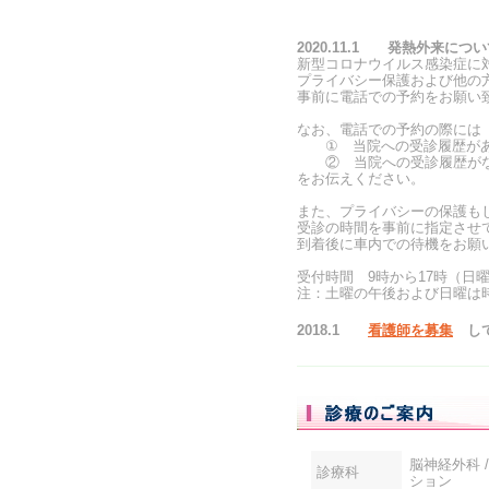
2020.11.1 発熱外来につ
新型コロナウイルス感染症に
プライバシー保護および他の
事前に電話での予約をお願い
なお、電話での予約の際には
① 当院への受診履歴があ
② 当院への受診履歴がな
をお伝えください。
また、プライバシーの保護も
受診の時間を事前に指定させ
到着後に車内での待機をお願
受付時間 9時から17時（日曜
注：土曜の午後および日曜は
2018.1
看護師を募集
して
脳神経外科 /
診療科
ション