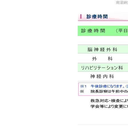
南湯納楚（みなみゆ