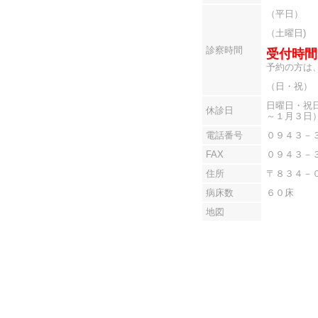
（平日）
（土曜日)
診察時間
受付時
予約の方は
（日・祝）
日曜日・祝
休診日
～１月３日
電話番号
０９４３－
FAX
０９４３－
住所
〒８３４－
病床数
６０床
地図